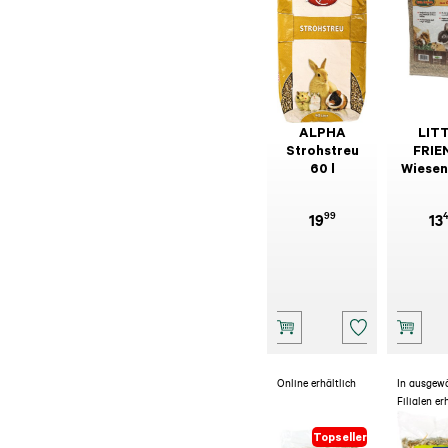
ALPHA
LIT
Strohstreu
FRIE
60 l
Wiesen
k
99
19
13
Online erhältlich
In ausgew
Filialen er
Topseller