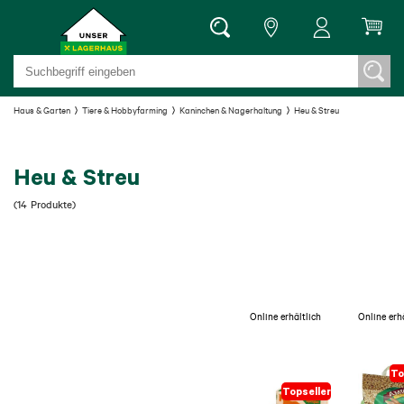
Haus & Garten
Tiere & Hobbyfarming
Kaninchen & Nagerhaltung
Heu & Streu
Heu & Streu
(
14
Produkte
)
Online erhältlich
Online erh
To
Topseller