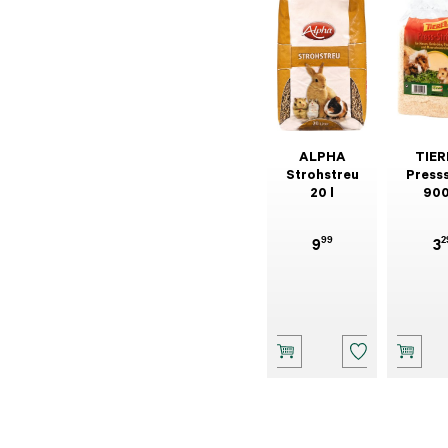
ALPHA
TIER
Strohstreu
Press
20 l
900
99
2
9
3