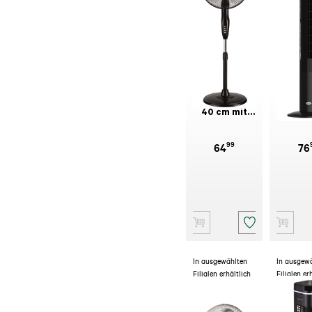
BE COOL
BE C
Standventilator
Turmven
40 cm mit
Schwar
Fernbedienung
c
99
64
76
In ausgewählten
In ausgew
Filialen erhältlich
Filialen er