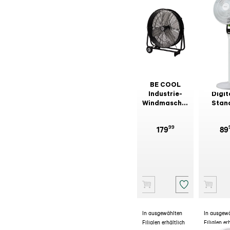
BE COOL
BE C
Industrie-
Digit
Windmaschine
Stan
BFIWM 60 cm
Tischve
BC40S
99
179
89
In ausgewählten
In ausgew
Filialen erhältlich
Filialen er