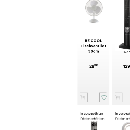
BE COOL
BE C
Tischventilator
Turmven
30cm
127
BC50T
99
26
129
In ausgewählten
In ausgew
Filialen erhältlich
Filialen er