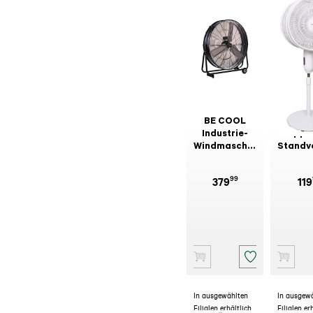
BE COOL
BE C
Industrie-
Doppe
Windmaschine
Standve
BFIWM 90 cm
2x45
BC2x16
99
379
119
In ausgewählten
In ausgew
Filialen erhältlich
Filialen er