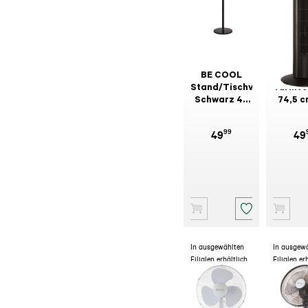
BE COOL
BE C
Stand/Tischventilator
Turmven
Schwarz 40
74,5 c
cm
Fernbe
BC29
99
49
49
In ausgewählten
In ausgew
Filialen erhältlich
Filialen er