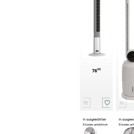
BE COOL
BE C
Turmventilator
Digit
Weiß 121 cm
Turmluf
BC2TA
99
76
109
In ausgewählten
In ausgew
Filialen erhältlich
Filialen er