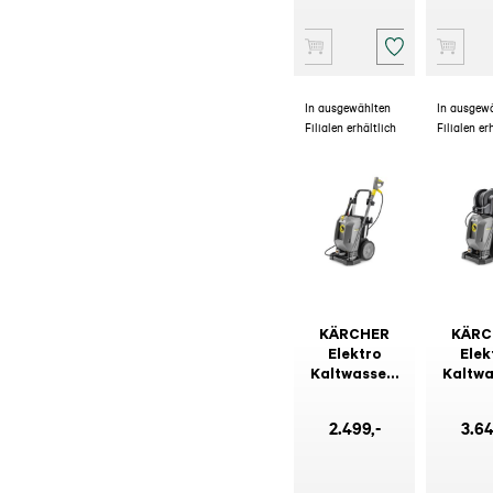
In ausgewählten
In ausgew
Filialen erhältlich
Filialen er
KÄRCHER
KÄRC
Elektro
Elek
Kaltwasser-
Kaltwa
Hochdruckreiniger
Hochdr
HD10/25-4S
HD13/
2.499
,-
3.6
PLUS
SXA 