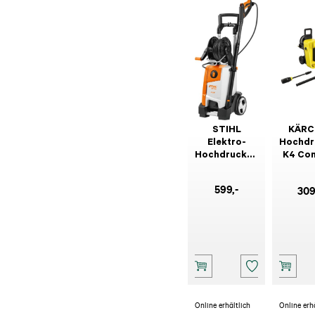
STIHL
KÄRC
Elektro-
Hochdr
Hochdruckreiniger
K4 Co
RE 130 Plus
Prem
599
,-
30
Online erhältlich
Online erh