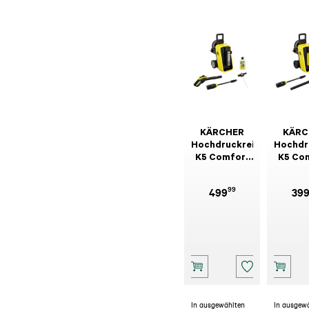
KÄRCHER
KÄRC
Hochdruckreiniger
Hochdr
K5 Comfort
K5 Co
Premium
Prem
Connect
99
499
39
In ausgewählten
In ausgew