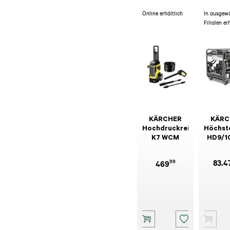
Online erhältlich
In ausgew
Filialen er
KÄRCHER
KÄRC
Hochdruckreiniger
Höchst
K7 WCM
HD9/1
Sk
Adva
99
83.4
469