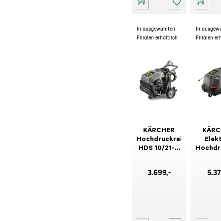
In ausgewählten
In ausgew
Filialen erhältlich
Filialen er
KÄRCHER
KÄRC
Hochdruckreiniger
Elek
HDS 10/21-4
Hochdr
M Classic +
HDS9/
RM110
CX
3.699
,-
5.3