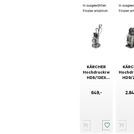
In ausgewählten
In ausgew
Filialen erhältlich
Filialen er
KÄRCHER
KÄRC
Hochdruckreiniger
Hochdr
HD5/13EX
HD9/
Plus Classic
SXA 
649
,-
2.8