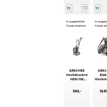
In ausgewählten
In ausgew
Filialen erhältlich
Filialen er
KÄRCHER
KÄRC
Hochdruckreiniger
Elek
HD5/13E
Höchst
Classic
HD 18
Cage C
599
,-
19.8