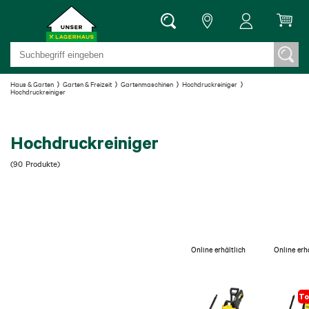
Haus & Garten
Garten & Freizeit
Gartenmaschinen
Hochdruckreiniger
Hochdruckreiniger
Hochdruckreiniger
(
90
Produkte
)
Online erhältlich
Online erh
To