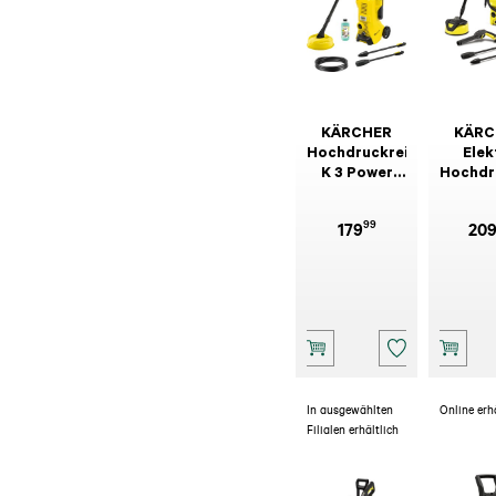
KÄRCHER
KÄRC
Hochdruckreiniger
Elek
K 3 Power
Hochdr
Control
K4 Cl
Home
Ho
99
179
20
In ausgewählten
Online erh
Filialen erhältlich