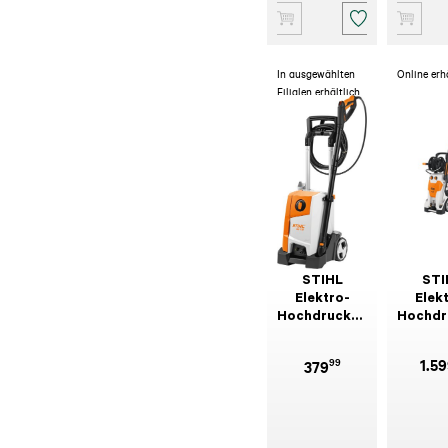
In ausgewählten
Online erh
Filialen erhältlich
STIHL
STI
Elektro-
Elek
Hochdruckreiniger
Hochdr
RE 110 Plus
RE 272
99
1.59
379