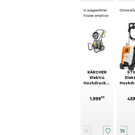
In ausgewählten
Online erh
Filialen erhältlich
KÄRCHER
STI
Elektro
Elek
Hochdruckreiniger
Hochdr
HD 10/25-4 S
RE 120
Classic
99
1.999
45