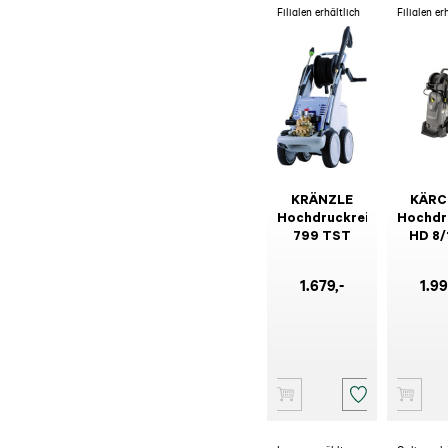
Filialen erhältlich
Filialen er
KRÄNZLE
KÄRC
Hochdruckreiniger
Hochdr
799 TST
HD 8/
MXA 
1.679
,-
1.9