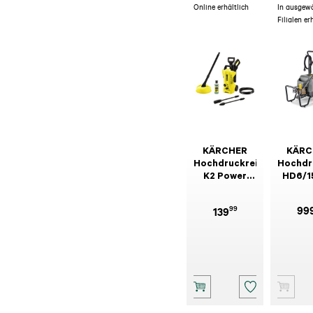
Online erhältlich
In ausgew
Filialen er
KÄRCHER
KÄRC
Hochdruckreiniger
Hochdr
K2 Power
HD6/1
Control
Clas
Home
99
99
139