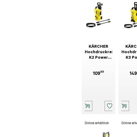
KÄRCHER
KÄRC
Hochdruckreiniger
Hochdr
K2 Power
K3 P
Control
Cont
99
109
149
Online erhältlich
Online erh