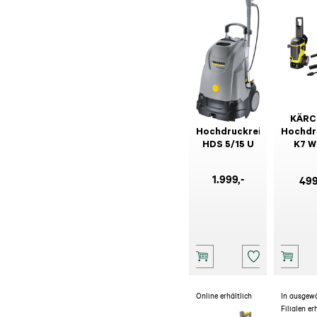
KÄRCHER
KÄRC
Hochdruckreiniger
Hochdr
HDS 5/15 U
K7 
Prem
1.999
,-
49
Online erhältlich
In ausgew
Filialen er