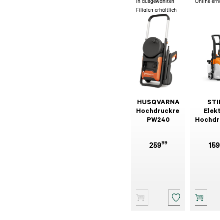
In ausgewählten
Online erh
Filialen erhältlich
HUSQVARNA
STI
Hochdruckreiniger
Elek
PW240
Hochdr
RE 
99
259
159