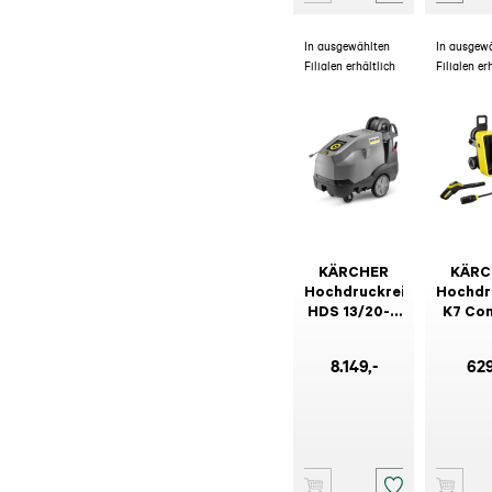
In ausgewählten
In ausgew
Filialen erhältlich
Filialen er
KÄRCHER
KÄRC
Hochdruckreiniger
Hochdr
HDS 13/20-4
K7 Co
SXA
Rem
Conn
8.149
,-
62