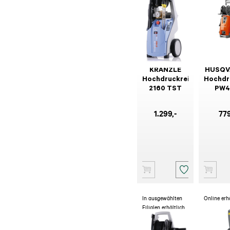
KRÄNZLE
HUSQV
Hochdruckreiniger
Hochdr
2160 TST
PW4
1.299
,-
77
In ausgewählten
Online erh
Filialen erhältlich