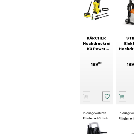
KÄRCHER
STI
Hochdruckreiniger
Elek
K3 Power
Hochdr
Control
RE 
Home T5
99
199
199
In ausgewählten
In ausgew
Filialen erhältlich
Filialen er