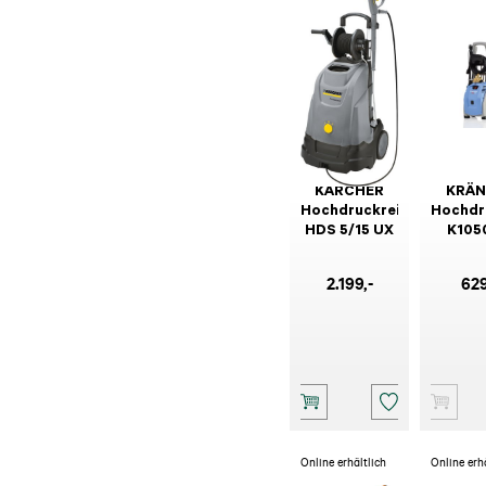
KÄRCHER
KRÄN
Hochdruckreiniger
Hochdr
HDS 5/15 UX
K105
2.199
,-
62
Online erhältlich
Online erh