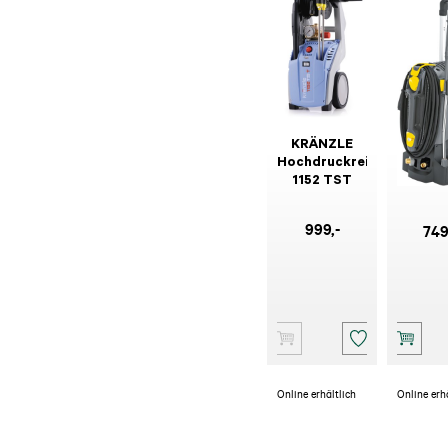
KRÄNZLE
KÄRC
Hochdruckreiniger
Hochdr
1152 TST
HD 5/
Pl
999
,-
74
Online erhältlich
Online erh