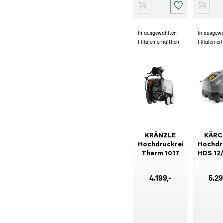
In ausgewählten
In ausgew
Filialen erhältlich
Filialen er
KRÄNZLE
KÄRC
Hochdruckreiniger
Hochdr
Therm 1017
HDS 12
4.199
,-
5.2