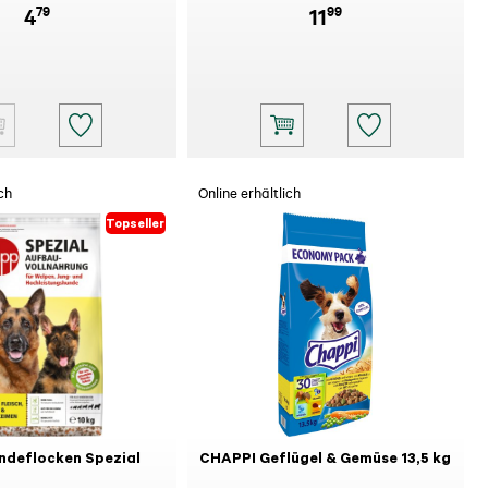
79
99
4
11
ch
Online erhältlich
Topseller
ndeflocken Spezial
CHAPPI Geflügel & Gemüse 13,5 kg