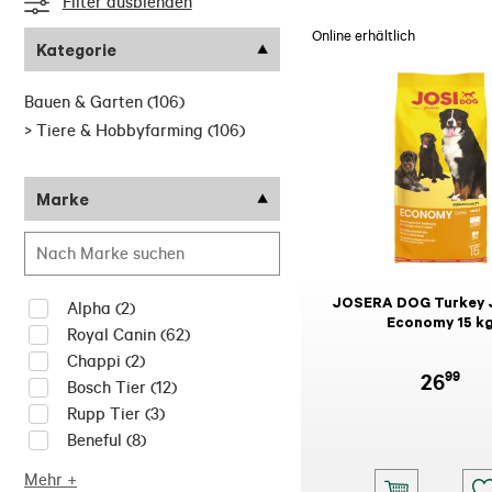
Filter ausblenden
Online erhältlich
Kategorie
Bauen & Garten
(106)
>
Tiere & Hobbyfarming
(106)
Marke
JOSERA DOG Turkey 
Alpha
(2)
Economy 15 k
Royal Canin
(62)
Chappi
(2)
99
26
Bosch Tier
(12)
Rupp Tier
(3)
Beneful
(8)
Mehr +