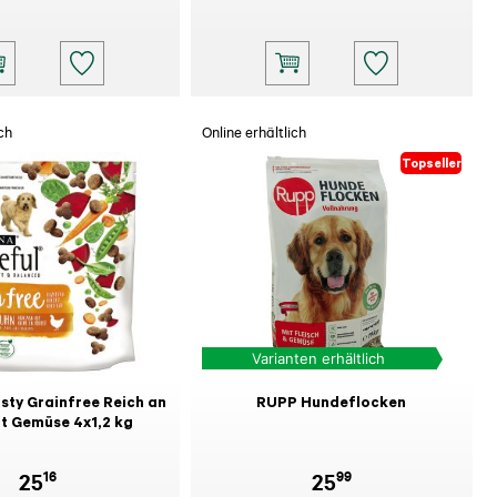
ch
Online erhältlich
Topseller
Varianten erhältlich
ty Grainfree Reich an
RUPP Hundeflocken
t Gemüse 4x1,2 kg
16
99
25
25