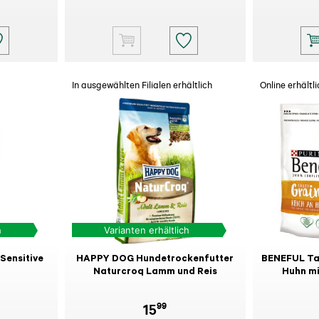
In ausgewählten Filialen erhältlich
Online erhältli
h
Varianten erhältlich
ensitive
HAPPY DOG Hundetrockenfutter
BENEFUL Tas
Naturcroq Lamm und Reis
Huhn mi
99
15