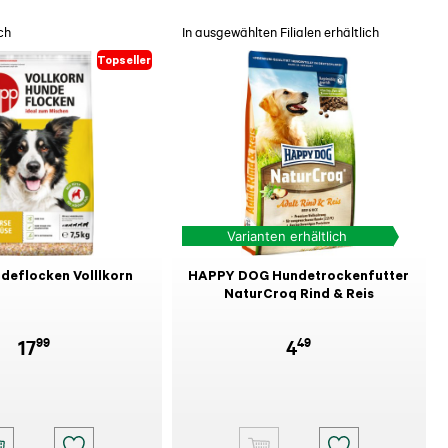
ch
In ausgewählten Filialen erhältlich
Topseller
Varianten erhältlich
deflocken Volllkorn
HAPPY DOG Hundetrockenfutter
NaturCroq Rind & Reis
99
49
17
4