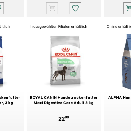
ltlich
In ausgewählten Filialen erhältlich
Online erhältli
kenfutter
ROYAL CANIN Hundetrockenfutter
ALPHA Hund
r, 3 kg
Maxi Digestive Care Adult 3 kg
99
22