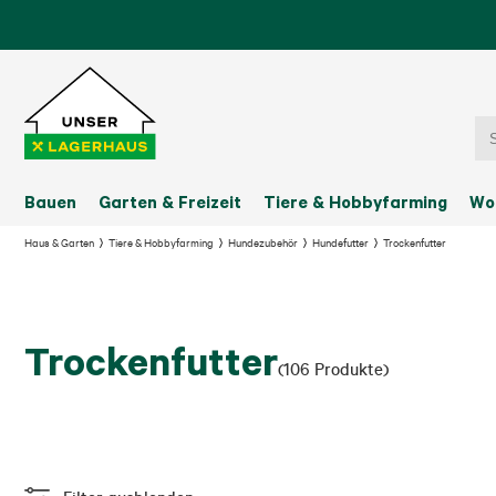
Bauen
Garten & Freizeit
Tiere & Hobbyfarming
Wo
Haus & Garten
Tiere & Hobbyfarming
Hundezubehör
Hundefutter
Trockenfutter
Trockenfutter
(
106
Produkte
)