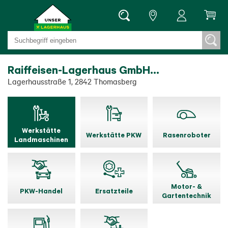
Raiffeisen-Lagerhaus GmbH
Lagerhausstraße 1
,
2842
Thomasberg
Technikzentrum Thomasberg
Werkstätte
Werkstätte PKW
Rasenroboter
Landmaschinen
Motor- &
PKW-Handel
Ersatzteile
Gartentechnik