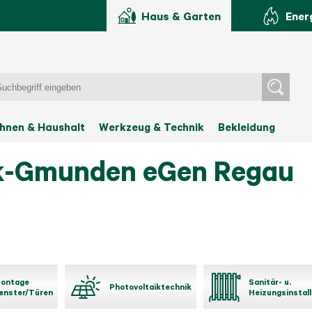
Haus & Garten
Ener
hnen & Haushalt
Werkzeug & Technik
Bekleidung
k-Gmunden eGen
Regau
ontage
Sanitär- u.
Photovoltaiktechnik
enster/Türen
Heizungsinstall