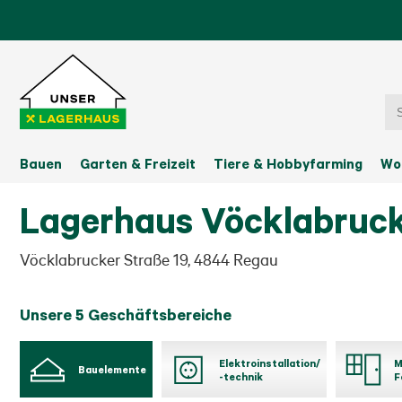
Bauen
Garten & Freizeit
Tiere & Hobbyfarming
Wo
Lagerhaus Vöcklabruc
Vöcklabrucker Straße 19
,
4844
Regau
Unsere 5 Geschäftsbereiche
Elektroinstallation/
M
Bauelemente
-technik
F