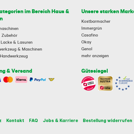
ategorien im Bereich Haus &
Unsere starken Mark
n
Kostbarmacher
Immergrün
maschinen
Casafino
 & Zubehör
Okay
 Lacke & Lasuren
Genol
owerkzeug & Maschinen
mehr anzeigen
-Handwerkzeug
ng & Versand
Gütesiegel
z
Kontakt
FAQ
Jobs & Karriere
Bestellung widerrufen