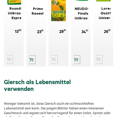
Roundup®
SUBSTRAL®
Loredo
Primstar
NEUDORFF®
Unkrautfrei
Celaflor®
Quattro
RasenRein
Finalsan
Express
Rasen-
Universal-
UnkrautFrei
Universal-
Unkrautfrei
Rasenunkra
Plus
Spray
Weedex
250 ml
99
99
99
99
99
13
29
26
23
34
Giersch als Lebensmittel
verwenden
Weniger bekannt ist, dass Giersch auch ein schmackhaftes
Lebensmittel sein kann. Die jungen Blätter haben einen intensiven
Geschmack und eignen sich hervorragend für einen Salat, Spinat oder