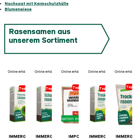
Nachsaat mit Keimschutzhülle
Blumenwiese
Rasensamen aus
unserem Sortiment
Online erhältlich
Online erhältlich
Online erhältlich
Online erhältlich
Online erhältlich
Topsell
Topseller
Topseller
Topseller
Topseller
Varianten erhältlich
IMMERGRÜN
IMMERGRÜN
IMPOS
IMMERGRÜN
IMMERGRÜ