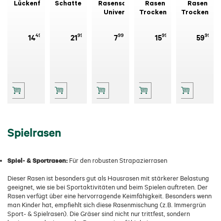
Lückenfüller
Schattenrasen
Rasensamen
Rasen für
Rasen für
Universal
Trockenlagen
Trockenlag
5 kg
5 kg
49
99
99
99
99
14
21
7
15
59
Spielrasen
Spiel- & Sportrasen:
Für den robusten Strapazierrasen
Dieser Rasen ist besonders gut als Hausrasen mit stärkerer Belastung
geeignet, wie sie bei Sportaktivitäten und beim Spielen auftreten. Der
Rasen verfügt über eine hervorragende Keimfähigkeit. Besonders wenn
man Kinder hat, empfiehlt sich diese Rasenmischung (z.B. Immergrün
Sport- & Spielrasen). Die Gräser sind nicht nur trittfest, sondern