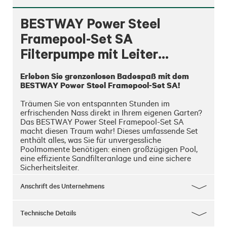
BESTWAY Power Steel
Framepool-Set SA
Filterpumpe mit Leiter
4,12x2,01x1,22 m
Erleben Sie grenzenlosen Badespaß mit dem 
BESTWAY Power Steel Framepool-Set SA!
Träumen Sie von entspannten Stunden im 
erfrischenden Nass direkt in Ihrem eigenen Garten? 
Das BESTWAY Power Steel Framepool-Set SA 
macht diesen Traum wahr! Dieses umfassende Set 
enthält alles, was Sie für unvergessliche 
Poolmomente benötigen: einen großzügigen Pool, 
eine effiziente Sandfilteranlage und eine sichere 
Sicherheitsleiter.

Mit einem beeindruckenden Fassungsvermögen von 
Anschrift des Unternehmens
8.124 Litern bietet dieser Pool ausreichend Platz für 
die ganze Familie, um sich abzukühlen und Spaß zu 
haben. Der gartenschlauchkompatible Bodenablauf 
Technische Details
ermöglicht eine einfache Reinigung und Wartung 