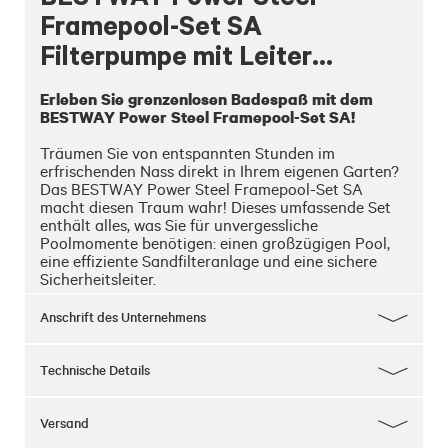
Framepool-Set SA
Filterpumpe mit Leiter
4,12x2,01x1,22 m
Erleben Sie grenzenlosen Badespaß mit dem 
BESTWAY Power Steel Framepool-Set SA!
Träumen Sie von entspannten Stunden im 
erfrischenden Nass direkt in Ihrem eigenen Garten? 
Das BESTWAY Power Steel Framepool-Set SA 
macht diesen Traum wahr! Dieses umfassende Set 
enthält alles, was Sie für unvergessliche 
Poolmomente benötigen: einen großzügigen Pool, 
eine effiziente Sandfilteranlage und eine sichere 
Sicherheitsleiter.

Mit einem beeindruckenden Fassungsvermögen von 
Anschrift des Unternehmens
8.124 Litern bietet dieser Pool ausreichend Platz für 
die ganze Familie, um sich abzukühlen und Spaß zu 
haben. Der gartenschlauchkompatible Bodenablauf 
Technische Details
ermöglicht eine einfache Reinigung und Wartung 
des Pools, damit Sie mehr Zeit mit Schwimmen und 
weniger Zeit mit der Pflege verbringen können.

Versand