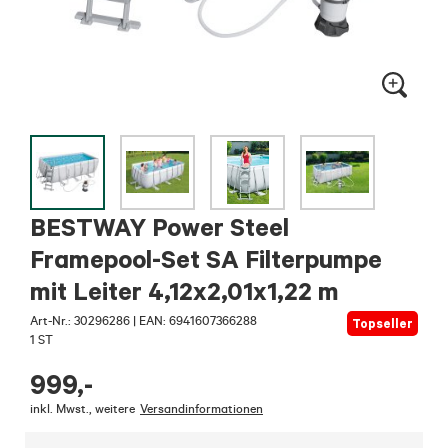
BESTWAY Power Steel
Framepool-Set SA Filterpumpe
mit Leiter 4,12x2,01x1,22 m
Art-Nr.:
30296286
|
EAN: 6941607366288
Topseller
1 ST
999
,-
inkl. Mwst.
,
weitere
Versandinformationen