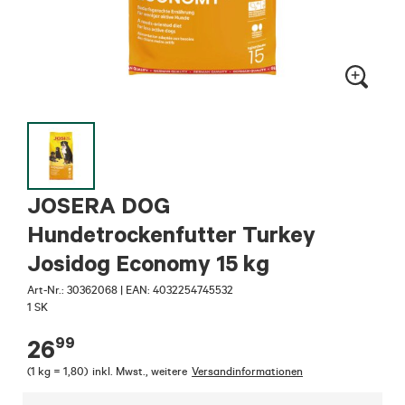
JOSERA DOG
Hundetrockenfutter Turkey
Josidog Economy 15 kg
Art-Nr.:
30362068
|
EAN: 4032254745532
1 SK
99
26
(
1 kg = 1,80
)
inkl. Mwst.
,
weitere
Versandinformationen