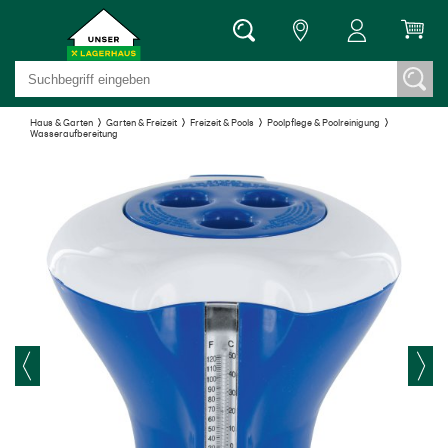
Haus & Garten
Garten & Freizeit
Freizeit & Pools
Poolpflege & Poolreinigung
Wasseraufbereitung