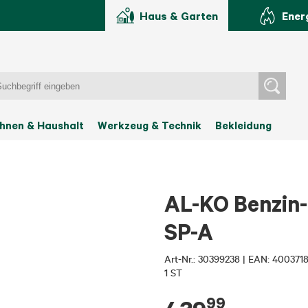
Haus & Garten
Ener
hnen & Haushalt
Werkzeug & Technik
Bekleidung
AL-KO Benzin
SP-A
Art-Nr.:
30399238
|
EAN: 400371
1 ST
99