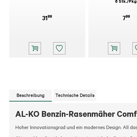
6 Stk./Pkg
99
99
31
7
Beschreibung
Technische Details
AL-KO Benzin-Rasenmäher Comf
Hoher Innovationsgrad und ein modernes Design. All da