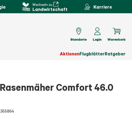
Wechseln zu
gie
Karriere
Landwirtschaft
Standorte
Login
Warenkorb
Aktionen
Flugblätter
Ratgeber
-Rasenmäher Comfort 46.0
8355864