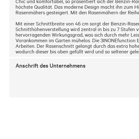
Chic und komfortabel, so präsentiert sich der Benzin-Ra
höchste Qualität. Das moderne Design macht ihn zum Hi
Rasenmähers gesteigert. Mit den Rasenmähern der Reih
Mit einer Schnittbreite von 46 cm sorgt der Benzin-Ras
Schnitthöhenverstellung wird zentral in bis zu 7 Stufe
hervorragenden Wirkungsgrad, was sich durch mehr Leis
Vorankommen im Garten mühelos. Die 3INONEfunction bi
Arbeiten. Der Rasenschnitt gelangt durch das extra hoh
wodurch dieser bis oben gefüllt wird und so seltener gel
Anschrift des Unternehmens