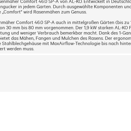
senmäher Comfort 46.0 SP-A von AL-KO. Entwickelt in Deutschlan
ngucker in jedem Garten. Durch ausgewählte Komponenten und M
e „Comfort" wird Rasenmähen zum Genuss.

enmäher Comfort 46.0 SP-A auch in mittelgroßen Gärten (bis zu 
n von 30 mm bis 80 mm vorgenommen. Der 1,9 kW starken AL-KO Pr
tung und weniger Verbrauch bemerkbar macht. Dank des 1-Gang-
etet das Mähen, Fangen und Mulchen des Rasens. Der ergonom
e Stahlblechgehäuse mit MaxAirflow-Technologie bis nach hinten
eert werden muss.