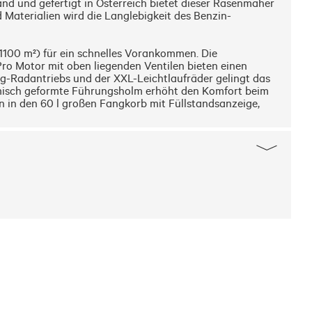
d und gefertigt in Österreich bietet dieser Rasenmäher 
aterialien wird die Langlebigkeit des Benzin-
1100 m²) für ein schnelles Vorankommen. Die 
o Motor mit oben liegenden Ventilen bieten einen 
Radantriebs und der XXL-Leichtlaufräder gelingt das 
isch geformte Führungsholm erhöht den Komfort beim 
 in den 60 l großen Fangkorb mit Füllstandsanzeige, 