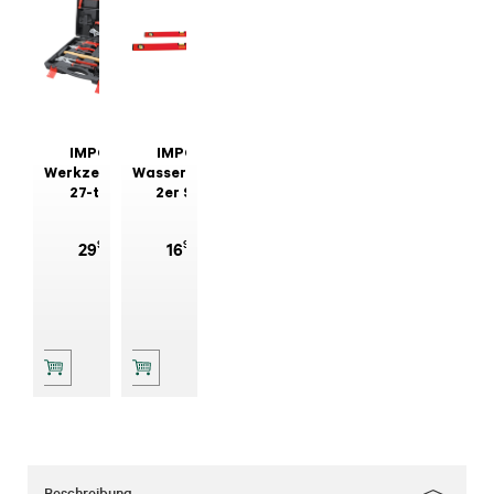
IMPOS
IMPOS
Werkzeugkoffer
Wasserwaage
27-tlg.
2er Set
99
99
29
16
Beschreibung