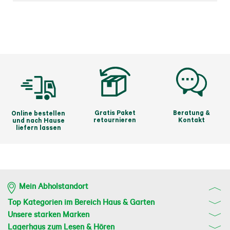
mm

• 9 x Sechskantschlüssel: 1.5, 2, 2.5, 3, 4, 5, 6, 8,10 mm

• 31 x Bits-CrV – bestehend aus: 

       Klinge: 3, 4, 5, 6, 6, 7; Kreuz: 0, 1, 1, 2, 3; 
Kreuzschlitz: 0, 1, 2, 3; 

       Sechsrund: 10, 15, 20, 25, 27, 30; Innensechskant: 
1.5, 2, 2.5, 3, 4, 5, 5.5, 6;

       Adapter, Bithalter

• 1 x Aluminium-Werkzeugkoffer
Gratis Paket
Beratung &
Online bestellen
retournieren
Kontakt
und nach Hause
liefern lassen
Mein Abholstandort
Top Kategorien im Bereich Haus & Garten
Unsere starken Marken
Lagerhaus zum Lesen & Hören