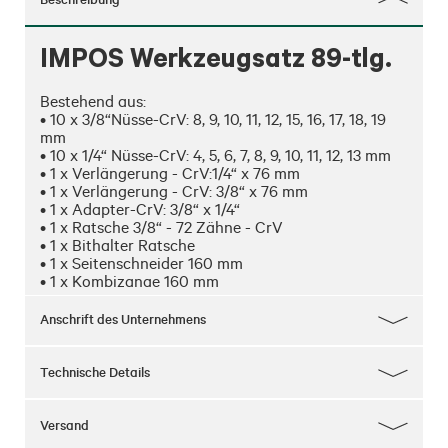
IMPOS Werkzeugsatz 89-tlg.
Bestehend aus:

• 10 x 3/8“Nüsse-CrV: 8, 9, 10, 11, 12, 15, 16, 17, 18, 19 
mm

• 10 x 1/4“ Nüsse-CrV: 4, 5, 6, 7, 8, 9, 10, 11, 12, 13 mm

• 1 x Verlängerung - CrV:1/4“ x 76 mm

• 1 x Verlängerung - CrV: 3/8“ x 76 mm

• 1 x Adapter-CrV: 3/8“ x 1/4“

• 1 x Ratsche 3/8“ - 72 Zähne - CrV

• 1 x Bithalter Ratsche

• 1 x Seitenschneider 160 mm

• 1 x Kombizange 160 mm

• 1 x Langbeckzange 160 mm

• 1 x Cutter 18 mm

Anschrift des Unternehmens
• 1 x Schlosserhammer 300 g, DIN 1041

• 7 x Gabelringschlüssel: 8, 10, 11, 12, 13, 14, 17

• 1 x Maßband 3 m x 16 mm

Technische Details
• 4 x Schraubendreher - CrV bestehend aus: 6 x 100, 
5 x 75, PH 1 x 75, PH 2 x 100

• 6 x Präzisionsschraubendreher – bestehend aus: 
Versand
2,4 x 25, 1,8 x 23, 1,4 x 23, 1 x 20, PH 1 x 30, PH 0 x 27 