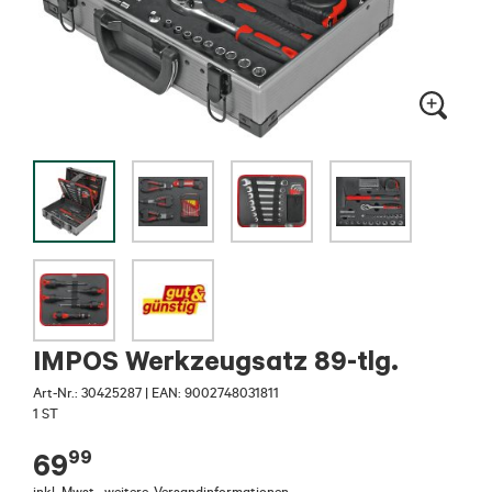
IMPOS Werkzeugsatz 89-tlg.
Art-Nr.:
30425287
|
EAN: 9002748031811
1 ST
99
69
inkl. Mwst.
,
weitere
Versandinformationen