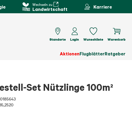
Wechseln zu
gie
Karriere
Landwirtschaft
Standorte
Login
Wunschliste
Warenkorb
Aktionen
Flugblätter
Ratgeber
tell-Set Nützlinge 100m²
0185643
935,2520