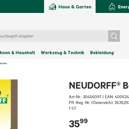
Haus & Garten
Ener
hnen & Haushalt
Werkzeug & Technik
Bekleidung
nismen
NEUDORFF® Bes
Art-Nr.:
30456097
|
EAN: 400524
Pfl.-Reg.-Nr. (Österreich): 2539,2
1 ST
99
35