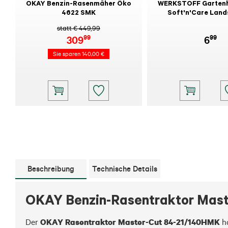
OKAY Benzin-Rasenmäher Öko
WERKSTOFF Garten
4622 SMK
Soft'n'Care Land
statt € 449,99
99
99
309
6
Sie sparen 140,00 €
Beschreibung
Technische Details
OKAY Benzin-Rasentraktor Mast
OKAY Rasentraktor Master-Cut 84-21/140HMK
Der 
 h