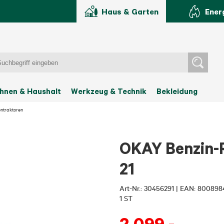
Haus & Garten
Ener
hnen & Haushalt
Werkzeug & Technik
Bekleidung
ntraktoren
OKAY Benzin-R
21
Art-Nr.:
30456291
|
EAN: 800898
1 ST
2.099
,-