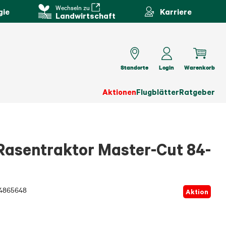
Wechseln zu
gie
Karriere
Landwirtschaft
Standorte
Login
Warenkorb
Aktionen
Flugblätter
Ratgeber
asentraktor Master-Cut 84-
4865648
Aktion