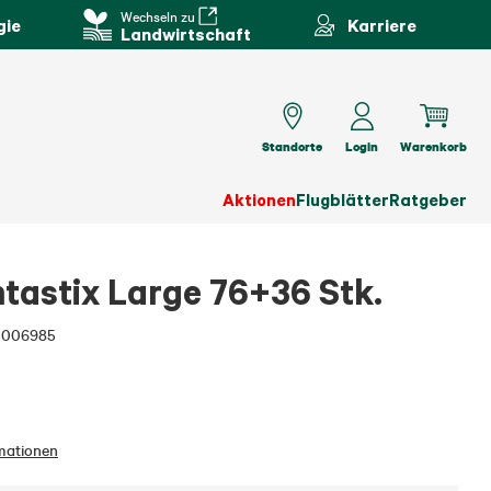
Wechseln zu
gie
Karriere
Landwirtschaft
Standorte
Login
Warenkorb
Aktionen
Flugblätter
Ratgeber
astix Large 76+36 Stk.
0006985
mationen