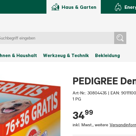
Haus & Garten
Ener
hnen & Haushalt
Werkzeug & Technik
Bekleidung
PEDIGREE Dent
Art-Nr.:
30804435
|
EAN: 901110
1 PG
99
34
inkl. Mwst.
,
weitere
Versandinfor