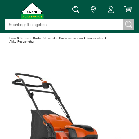
Haus & Garten
Garten & Freizeit
Gartenmaschinen
Rasenmäher
Akku-Rasenmäher