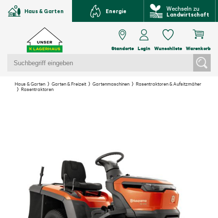
Wechseln zu
Haus & Garten
Energie
Landwirtschaft
Standorte
Login
Wunschliste
Warenkorb
Haus & Garten
Garten & Freizeit
Gartenmaschinen
Rasentraktoren & Aufsitzmäher
Rasentraktoren