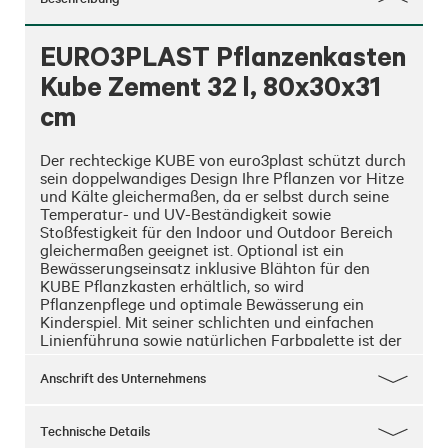
EURO3PLAST Pflanzenkasten
Kube Zement 32 l, 80x30x31
cm
Der rechteckige KUBE von euro3plast schützt durch 
sein doppelwandiges Design Ihre Pflanzen vor Hitze 
und Kälte gleichermaßen, da er selbst durch seine 
Temperatur- und UV-Beständigkeit sowie 
Stoßfestigkeit für den Indoor und Outdoor Bereich 
gleichermaßen geeignet ist. Optional ist ein 
Bewässerungseinsatz inklusive Blähton für den 
KUBE Pflanzkasten erhältlich, so wird 
Pflanzenpflege und optimale Bewässerung ein 
Kinderspiel. Mit seiner schlichten und einfachen 
Linienführung sowie natürlichen Farbpalette ist der 
KUBE ein subtiler Pflanzkasten um Ihren Garten, 
Balkon oder Wohnraum zu verschönern. Dieser 
Anschrift des Unternehmens
Pflanzkasten besteht aus 100% recycelbarem lldpe 
(linear low-density polyethylene) und ermöglicht so 
eine nachhaltigere Alternative zu Pflanzentöpfen 
Technische Details