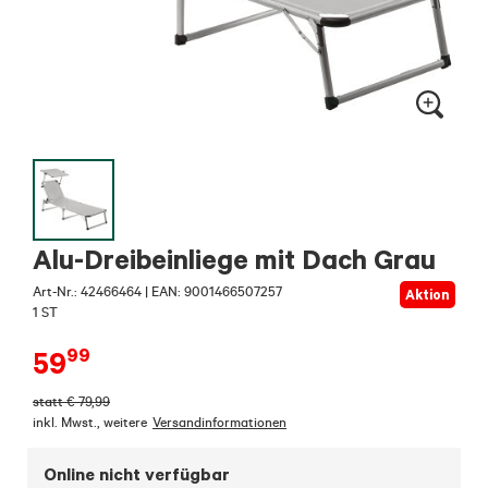
Alu-Dreibeinliege mit Dach Grau
Art-Nr.:
42466464
|
EAN: 9001466507257
Aktion
1 ST
99
59
statt
€
79,99
inkl. Mwst.
,
weitere
Versandinformationen
Online nicht verfügbar