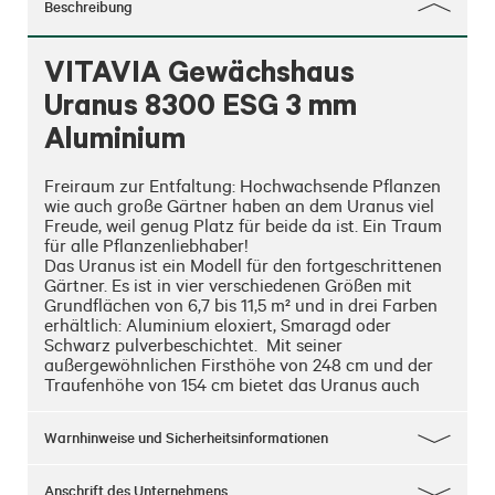
Beschreibung
VITAVIA Gewächshaus
Uranus 8300 ESG 3 mm
Aluminium
Freiraum zur Entfaltung: Hochwachsende Pflanzen 
wie auch große Gärtner haben an dem Uranus viel 
Freude, weil genug Platz für beide da ist. Ein Traum 
für alle Pflanzenliebhaber!

Das Uranus ist ein Modell für den fortgeschrittenen 
Gärtner. Es ist in vier verschiedenen Größen mit 
Grundflächen von 6,7 bis 11,5 m² und in drei Farben 
erhältlich: Aluminium eloxiert, Smaragd oder 
Schwarz pulverbeschichtet.  Mit seiner 
außergewöhnlichen Firsthöhe von 248 cm und der 
Traufenhöhe von 154 cm bietet das Uranus auch 
hohen Pflanzen viel Raum. Bei der Verglasung kann 
zwischen ca. 3 mm starkem Sicherheitsglas, 
Warnhinweise und Sicherheitsinformationen
kristallklar (ESG) und Hohlkammerplatten (HKP) 
gewählt werden. Die Hohlkammerplatten gibt es in 
einer Stärke von ca. 4 und 6 mm.  Sie bestehen aus 
Anschrift des Unternehmens