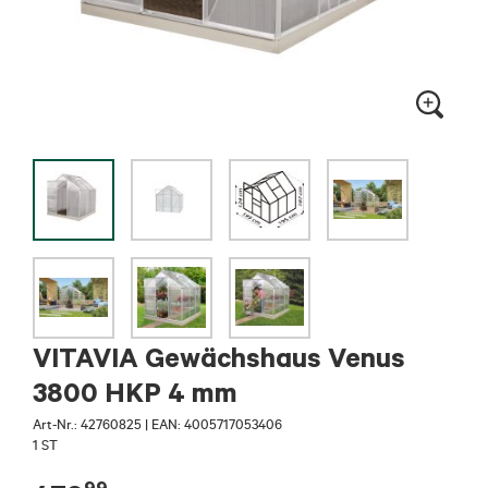
VITAVIA Gewächshaus Venus
3800 HKP 4 mm
Art-Nr.:
42760825
|
EAN: 4005717053406
1 ST
99