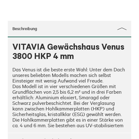
Beschreibung
VITAVIA Gewächshaus Venus
3800 HKP 4 mm
Das Venus ist die beste erste Wahl: Unter dem Dach 
unseres beliebten Modells machen sich selbst 
Einsteiger mit wenig Aufwand viel Freude. 

Das Modell ist in vier verschiedenen Größen mit 
Grundflächen von 2,5 bis 6,2 m² und in drei Farben 
erhältlich: Aluminium eloxiert, Smaragd oder 
Schwarz pulverbeschichtet. Bei der Verglasung 
kann zwischen Hohlkammerplatten (HKP) und 
Sicherheitsglas, kristallklar (ESG) gewählt werden. 
Die Hohlkammerplatten gibt es in einer Stärke von 
ca. 4 und 6 mm. Sie bestehen aus UV-stabilisiertem 
Polycarbonat. Die Verglasung des Dachfensters hat 
bei HKP immer eine Stärke von ca. 4 mm. 