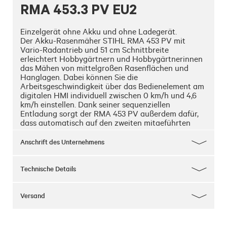
RMA 453.3 PV EU2
Einzelgerät ohne Akku und ohne Ladegerät.

Der Akku-Rasenmäher STIHL RMA 453 PV mit 
Vario-Radantrieb und 51 cm Schnittbreite 
erleichtert Hobbygärtnern und Hobbygärtnerinnen 
das Mähen von mittelgroßen Rasenflächen und 
Hanglagen. Dabei können Sie die 
Arbeitsgeschwindigkeit über das Bedienelement am 
digitalen HMI individuell zwischen 0 km/h und 4,6 
km/h einstellen. Dank seiner sequenziellen 
Entladung sorgt der RMA 453 PV außerdem dafür, 
dass automatisch auf den zweiten mitgeführten 
Akku aus dem STIHL AP-System umgeschaltet wird, 
sobald der erste leer ist. Das manuelle Wechseln der 
Anschrift des Unternehmens
Akkus entfällt somit und Sie können auch sehr 
effizient größere Rasenflächen mähen. 

Dank serienmäßiger Ausstattung mit Multi-Messer, 
Technische Details
integrierter Mulchfunktion und Seitenauswurf 
eignet sich dieser Rasenmäher sowohl zum Mähen 
als auch zum Mulchen. Das Schnittgut können Sie 
Versand
entweder direkt fangen oder über den 
Seitenauswurf auf dem Rasen verteilen. Der 
klappbare und höhenverstellbare Komfortlenker 