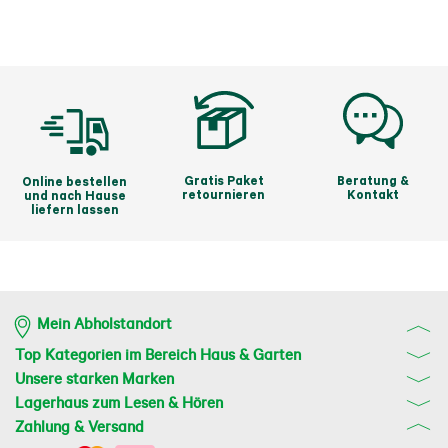
sorgt für eine angenehme und ergonomische 
Führung des Rasenmähers. Mit der zentralen 
Schnitthöhenverstellung stellen Sie die 
Wunschlänge Ihres Rasens in 7 Stufen von 20 mm 
bis 100 mm ein. Der klappbare 55 l Grasfangkorb 
nimmt jede Menge Schnittgut auf und ist leicht zu 
entleeren.
Gratis Paket
Beratung &
Online bestellen
retournieren
Kontakt
und nach Hause
liefern lassen
Mein Abholstandort
Top Kategorien im Bereich Haus & Garten
Unsere starken Marken
Lagerhaus zum Lesen & Hören
Zahlung & Versand