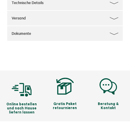
möchten und Präzision, Qualität und 
Technische Details
Benutzerfreundlichkeit schätzen.
Versand
Dokumente
Gratis Paket
Beratung &
Online bestellen
retournieren
Kontakt
und nach Hause
liefern lassen