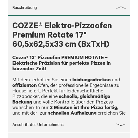
Beschreibung
COZZE® Elektro-Pizzaofen
Premium Rotate 17"
60,5x62,5x33 cm (BxTxH)
Cozze® 13" Pizzaofen PREMIUM ROTATE – 
Elektrische Präzision für perfekte Pizzen in 
kürzester Zeit!
leistungsstarken
Mit dem 
 erhalten Sie einen 
 und 
effizienten
 Ofen, der professionelle Ergebnisse zu 
Hause liefert. Perfekt für leidenschaftliche 
schnelle, gleichmäßige 
Pizzabäcker, die eine 
Backung
 und volle Kontrolle über den Prozess 
2 Minuten ist Ihre Pizza fertig
wünschen. In nur 
, 
schnellen Aufheizung
und mit der 
 zur 
 erreichen Sie 
optimale Temperatur
die 
 im Handumdrehen.

Anschrift des Unternehmens
Für wen ist dieser Ofen geeignet?
Für alle, die zu Hause perfekte Pizzen backen 