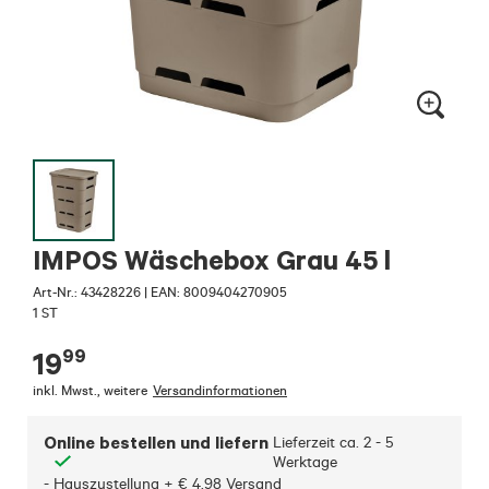
IMPOS Wäschebox Grau 45 l
Art-Nr.:
43428226
|
EAN: 8009404270905
1 ST
99
19
inkl. Mwst.
,
weitere
Versandinformationen
Online bestellen und liefern
Lieferzeit ca.
2 - 5
Werktage
- Hauszustellung + € 4,98 Versand