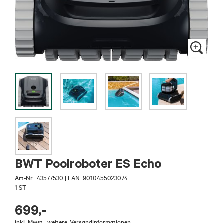
BWT Poolroboter ES Echo
Art-Nr.:
43577530
|
EAN: 9010455023074
1 ST
699
,-
inkl. Mwst.
,
weitere
Versandinformationen