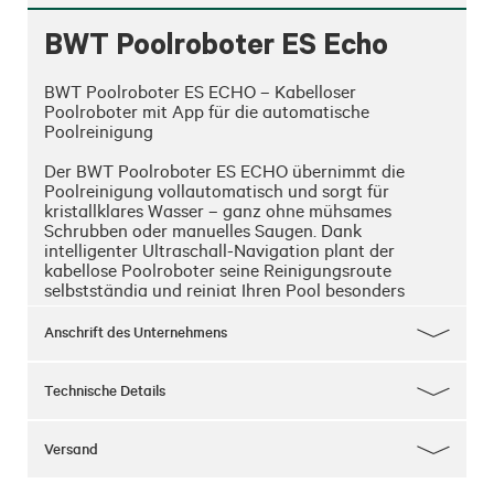
BWT Poolroboter ES Echo
BWT Poolroboter ES ECHO – Kabelloser 
Poolroboter mit App für die automatische 
Poolreinigung

Der BWT Poolroboter ES ECHO übernimmt die 
Poolreinigung vollautomatisch und sorgt für 
kristallklares Wasser – ganz ohne mühsames 
Schrubben oder manuelles Saugen. Dank 
intelligenter Ultraschall-Navigation plant der 
kabellose Poolroboter seine Reinigungsroute 
selbstständig und reinigt Ihren Pool besonders 
effizient. So werden Boden, Wände und Wasserlinie 
zuverlässig von Schmutz, Laub und Ablagerungen 
Anschrift des Unternehmens
befreit.

Der leistungsstarke Poolreiniger eignet sich für 
Technische Details
Einbau- und Aufstellpools bis 15 m Länge und 
erreicht durch seine intelligente Routenplanung 
eine besonders hohe Flächenabdeckung. Im 
Versand
Gegensatz zu herkömmlichen Poolrobotern fährt 
der ES ECHO nicht zufällig, sondern berechnet den 