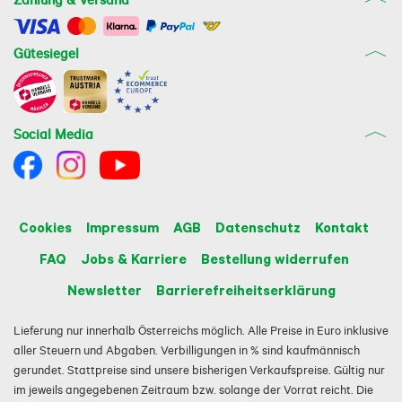
entnommen werden.

Highlights auf einen Blick

Gütesiegel
Kabelloser Poolroboter mit intelligenter Ultraschall-
Navigation

Automatische Routenplanung für eine besonders 
effiziente Reinigung

Reinigt Boden, Wände und Wasserlinie zuverlässig

Social Media
Geeignet für Einbau- und Aufstellpools bis 15 m 
Länge

Komfortable Steuerung per App, WiFi und Bluetooth

Automatische Software-Updates

Leistungsstarker, austauschbarer 7.800-mAh-Akku

Schnellladefunktion mit nur 3–4 Stunden Ladezeit

Cookies
Impressum
AGB
Datenschutz
Kontakt
Auto-Park-Funktion für eine einfache Entnahme

Integriertes Filtersystem für dauerhaft sauberes 
FAQ
Jobs & Karriere
Bestellung widerrufen
Poolwasser

Newsletter
Barrierefreiheitserklärung
Mit dem BWT Poolroboter ES ECHO genießen Sie 
jederzeit einen sauberen Pool und sparen wertvolle 
Lieferung nur innerhalb Österreichs möglich. Alle Preise in Euro inklusive
Zeit bei der Poolpflege. Der intelligente Poolreiniger 
aller Steuern und Abgaben. Verbilligungen in % sind kaufmännisch
kombiniert moderne Navigation, leistungsstarke 
Reinigung und komfortable App-Steuerung – für ein 
gerundet. Stattpreise sind unsere bisherigen Verkaufspreise. Gültig nur
perfektes Badeerlebnis während der gesamten 
im jeweils angegebenen Zeitraum bzw. solange der Vorrat reicht. Die
Poolsaison.