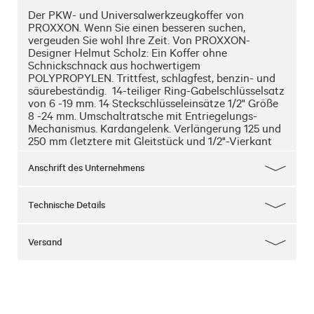
Der PKW- und Universalwerkzeugkoffer von 
PROXXON. Wenn Sie einen besseren suchen, 
vergeuden Sie wohl Ihre Zeit. Von PROXXON-
Designer Helmut Scholz: Ein Koffer ohne 
Schnickschnack aus hochwertigem 
POLYPROPYLEN. Trittfest, schlagfest, benzin- und 
säurebeständig.  14-teiliger Ring-Gabelschlüsselsatz 
von 6 -19 mm. 14 Steckschlüsseleinsätze 1/2" Größe 
8 -24 mm. Umschaltratsche mit Entriegelungs-
Mechanismus. Kardangelenk. Verlängerung 125 und 
250 mm (letztere mit Gleitstück und 1/2"-Vierkant 
zum Einsatz als T-Griff für Radmuttern). 
Zündkerzen-Spezialeinsätze 16 - 18 und 21mm.  
Anschrift des Unternehmens
FLEX-DOT-Schraubendrehersatz: Schlitz-
Schraubendreher Größe 3,0 - 5,5 und 8,0 mm. 
Kreuzschlitz-Schraubendreher (PH) Größe 1 und 2.   
Technische Details
Pocket-Schlüsselsatz , 8-teilig, für 
Innensechskantschrauben (HX), von 1,5 - 8,0 mm. 
Dito für TORX-Schrauben (TX) von TX 9 - TX 40.  
Versand
Autolichtprüfer mit Kabel und Krokoklemme (für 
Kfz-Elektrik). Knipex-Kombizange 180 mm. Knipex-
Wasserpumpenzange 240 mm. Schlosserhammer 
(300 g), allseitig geschliffen und teilpoliert. Mit 
unlösbarem Graphitstiel (glasfaserverstärkt, 