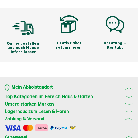
rutschfeste Weichkomponente im Griffbereich) für 
unübertroffene Vibrationsdämpfung.  Jedes Teil hat 
seinen festen Platz. Ordnung für immer!
Gratis Paket
Beratung &
Online bestellen
retournieren
Kontakt
und nach Hause
liefern lassen
Mein Abholstandort
Top Kategorien im Bereich Haus & Garten
Unsere starken Marken
Lagerhaus zum Lesen & Hören
Zahlung & Versand
Gütesiegel