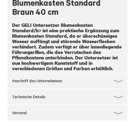
Blumenkasten Standard
Braun 40 cm
Der 
GELI Untersetzer Blumenkasten 
Standard/b> ist eine praktische Ergänzung zum 
Blumenkasten Standard, da er überschüssiges 
Wasser auffängt und störende Wasserflecken 
verhindert. Zudem verfügt er über innenliegende 
Führungsrillen, die das Verrutschen des 
Pflanzkastens unterbinden. Der Untersetzer ist 
aus hochwertigem Kunststoff und in 
verschiedenen Größen und Farben erhältlich.
Anschrift des Unternehmens
Technische Details
Versand