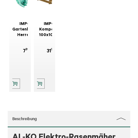
IMPOS
IMPOS
Gartenhandschuh
Komposter
Herren 6
100x100 cm
Stk./Pkg.
99
99
7
31
Beschreibung
AL-KO Elektro-Rasenmäher