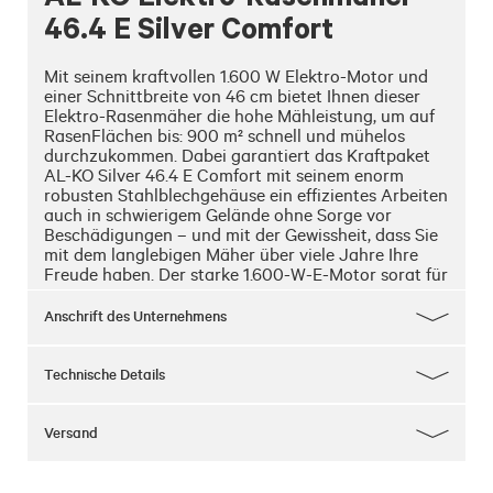
46.4 E Silver Comfort
Mit seinem kraftvollen 1.600 W Elektro-Motor und 
einer Schnittbreite von 46 cm bietet Ihnen dieser 
Elektro-Rasenmäher die hohe Mähleistung, um auf 
RasenFlächen bis: 900 m² schnell und mühelos 
durchzukommen. Dabei garantiert das Kraftpaket 
AL-KO Silver 46.4 E Comfort mit seinem enorm 
robusten Stahlblechgehäuse ein effizientes Arbeiten 
auch in schwierigem Gelände ohne Sorge vor 
Beschädigungen – und mit der Gewissheit, dass Sie 
mit dem langlebigen Mäher über viele Jahre Ihre 
Freude haben. Der starke 1.600-W-E-Motor sorgt für 
bestes Durchkommen im Gras. Dabei kann die 
Schnitthöhe zentral mit nur einem Handgriff 
Anschrift des Unternehmens
eingestellt werden – in 7 Stufen von 30 bis 75 mm. 
Durch die kugelgelagerten, großen XXL-
Leichtlaufräder (200/280 mm) ist ein 
Technische Details
leichtgängiges, ermüdungsarmes Führen des Geräts 
möglich – sodass nicht nur routinierte Hobby-
Gärtner mit dem Hochleistungsmäher 
Versand
zurechtkommen. Dank aerodynamischer 
Gehäuseform und großer Öffnung wird das 
Schnittgut optimal gefangen und der extragroße 