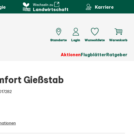
Wechseln zu
gie
Karriere
Landwirtschaft
Standorte
Login
Wunschliste
Warenkorb
Aktionen
Flugblätter
Ratgeber
fort Gießstab
017282
mationen