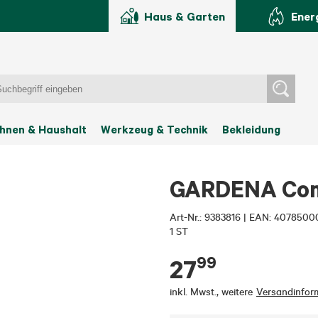
Haus & Garten
Ener
hnen & Haushalt
Werkzeug & Technik
Bekleidung
GARDENA Com
Art-Nr.:
9383816
|
EAN: 4078500
1 ST
99
27
inkl. Mwst.
,
weitere
Versandinfor