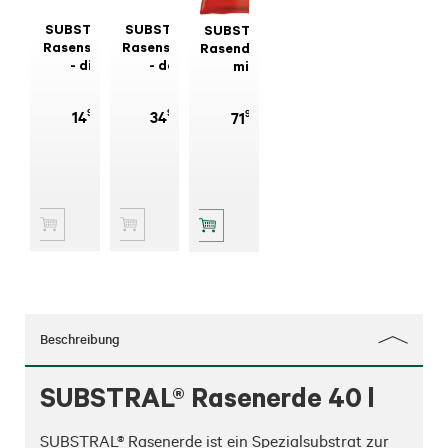
SUBSTRAL®
SUBSTRAL®
SUBSTRAL®
Rasensamen
Rasensamen
Rasendünger
- die
- der
mit
Nachsaat
Schattige 1
Unkrautvernichter
400 g
kg
2in1/400 m²
99
99
99
14
34
71
Beschreibung
SUBSTRAL® Rasenerde 40 l
SUBSTRAL® Rasenerde ist ein Spezialsubstrat zur 