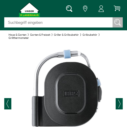
Haus & Garten
Garten & Freizeit
Griller & Grillzubehör
Grillzubehör
Grillthermometer