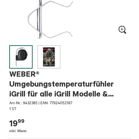
WEBER®
Umgebungstemperaturfühler
iGrill für alle iGrill Modelle &
WEBER® Connect
Art-Nr.:
9432385
|
EAN: 77924052187
1 ST
99
19
inkl. Mwst.