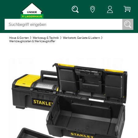
Haus & Garten
Werkzeug & Technik
Werkstatt, Gerüste & Leitern
Werkzeugkasten & Werkzeugkoffer