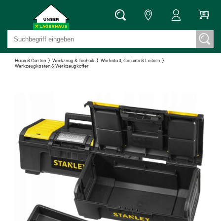
Haus & Garten
Werkzeug & Technik
Werkstatt, Gerüste & Leitern
Werkzeugkasten & Werkzeugkoffer