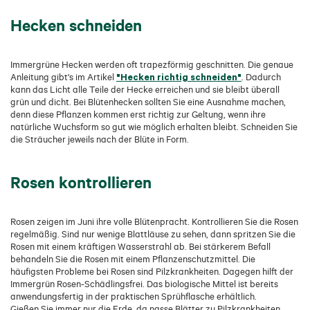
Hecken schneiden
Immergrüne Hecken werden oft trapezförmig geschnitten. Die genaue
"Hecken richtig schneiden"
Anleitung gibt's im Artikel
. Dadurch
kann das Licht alle Teile der Hecke erreichen und sie bleibt überall
grün und dicht. Bei Blütenhecken sollten Sie eine Ausnahme machen,
denn diese Pflanzen kommen erst richtig zur Geltung, wenn ihre
natürliche Wuchsform so gut wie möglich erhalten bleibt. Schneiden Sie
die Sträucher jeweils nach der Blüte in Form.
Rosen kontrollieren
Rosen zeigen im Juni ihre volle Blütenpracht. Kontrollieren Sie die Rosen
regelmäßig. Sind nur wenige Blattläuse zu sehen, dann spritzen Sie die
Rosen mit einem kräftigen Wasserstrahl ab. Bei stärkerem Befall
behandeln Sie die Rosen mit einem Pflanzenschutzmittel. Die
häufigsten Probleme bei Rosen sind Pilzkrankheiten. Dagegen hilft der
Immergrün Rosen-Schädlingsfrei. Das biologische Mittel ist bereits
anwendungsfertig in der praktischen Sprühflasche erhältlich.
Gießen Sie immer nur die Erde, da nasse Blätter zu Pilzkrankheiten