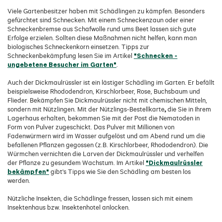
Viele Gartenbesitzer haben mit Schädlingen zu kämpfen. Besonders
gefürchtet sind Schnecken. Mit einem Schneckenzaun oder einer
Schneckenbremse aus Schafwolle rund ums Beet lassen sich gute
Erfolge erzielen. Sollten diese Maßnahmen nicht helfen, kann man
biologisches Schneckenkorn einsetzen. Tipps zur
"Schnecken -
Schneckenbekämpfung lesen Sie im Artikel
ungebetene Besucher im Garten"
.
Auch der Dickmaulrüssler ist ein lästiger Schädling im Garten. Er befällt
beispielsweise Rhododendron, Kirschlorbeer, Rose, Buchsbaum und
Flieder. Bekämpfen Sie Dickmaulrüssler nicht mit chemischen Mitteln,
,
sondern mit Nützlingen. Mit der Nützlings-Bestellkarte
die Sie in Ihrem
Lagerhaus erhalten, bekommen Sie mit der Post die Nematoden in
Form von Pulver zugeschickt. Das Pulver mit Millionen von
Fadenwürmern wird im Wasser aufgelöst und am Abend rund um die
befallenen Pflanzen gegossen (z.B. Kirschlorbeer, Rhododendron). Die
Würmchen vernichten die Larven der Dickmaulrüssler und verhelfen
"Dickmaulrüssler
der Pflanze zu gesundem Wachstum. Im Artikel
bekämpfen"
gibt's Tipps wie Sie den Schädling am besten los
werden.
Nützliche Insekten, die Schädlinge fressen, lassen sich mit einem
Insektenhaus bzw. Insektenhotel anlocken.