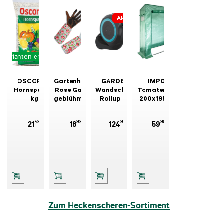
Aktion
Varianten erhältlich
OSCORNA
Gartenhandschuh
GARDENA
IMPOS
Hornspäne 5
Rose Garden
Wandschlauchbox
Tomatengewächshaus
kg
geblühmt, Gr.
Rollup M/L
200x195x60
8 / M
Türkis 20 m
cm
49
99
99
99
21
18
124
59
Zum Heckenscheren-Sortiment